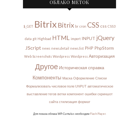
ОБЛАКО МЕТОК
Bitrix
CSS
Bitrix
css
$_GET
br
cron
CSS3
HTML
jQuery
INPUT
data
git
Highload
import
JScript
PHP
PhpStorm
news
news.detail
news.list
Авторизация
Web Screenshots
Wordpress
Wordpress
Другое
Историческая справка
Компоненты
Маска
Оформление
Списки
Формализовать числовое поле UNPUT
автоматическое
выставление тегов
ветки
компонент
ошибки
скриншот
сайта
стилизация
формат
Для показа облака WP-Cumulus необходим
Flash Player
.