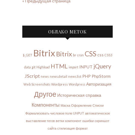
« Предыдущая страница
ОБЛАКО МЕТОК
Bitrix
CSS
Bitrix
css
$_GET
br
cron
CSS3
HTML
jQuery
INPUT
data
git
Highload
import
JScript
PHP
PhpStorm
news
news.detail
news.list
Авторизация
Web Screenshots
Wordpress
Wordpress
Другое
Историческая справка
Компоненты
Маска
Оформление
Списки
Формализовать числовое поле UNPUT
автоматическое
выставление тегов
ветки
компонент
ошибки
скриншот
сайта
стилизация
формат