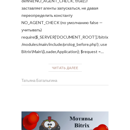
define(‘NO_AGENT_CHECK’, true);//
заставляет агенты запускаться, не давая
переопределить константу
NO_AGENT_CHECK (по умолчанию false —
учитывать)
require($_SERVER[‘DOCUMENT_ROOT’].’/bitrix
/modules/main/include/prolog_before.php’); use
Bitrix\Main\{Loader,Application}; $request =…
ЧИТАТЬ ДАЛЕЕ
Татьяна Баталыгина