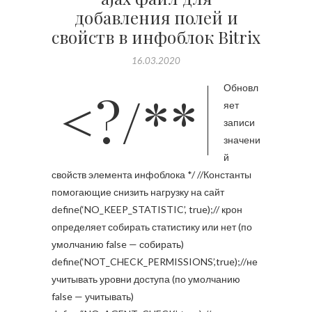
добавления полей и
свойств в инфоблок Bitrix
16.03.2020
<?/** Обновл
яет
записи
значени
й
свойств элемента инфоблока */ //Константы
помогающие снизить нагрузку на сайт
define(‘NO_KEEP_STATISTIC’, true);// крон
определяет собирать статистику или нет (по
умолчанию false — собирать)
define(‘NOT_CHECK_PERMISSIONS’,true);//не
учитывать уровни доступа (по умолчанию
false — учитывать)