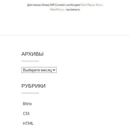
Для показа облака WP-Cumulus необходим
Flash Player
.
Все о
WordPress
- wp-kama.ru
АРХИВЫ
Архивы
РУБРИКИ
Bitrix
CSS
HTML