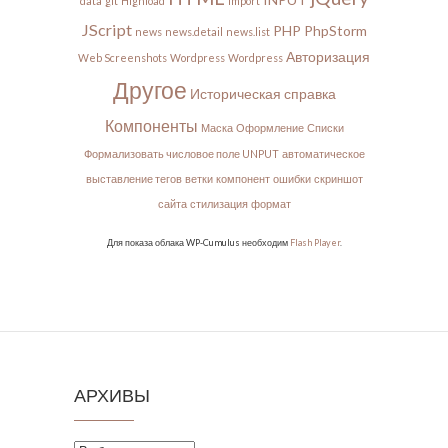
data
git
Highload
import
JScript
PHP
PhpStorm
news
news.detail
news.list
Авторизация
Web Screenshots
Wordpress
Wordpress
Другое
Историческая справка
Компоненты
Маска
Оформление
Списки
Формализовать числовое поле UNPUT
автоматическое
выставление тегов
ветки
компонент
ошибки
скриншот
сайта
стилизация
формат
Для показа облака WP-Cumulus необходим
Flash Player
.
АРХИВЫ