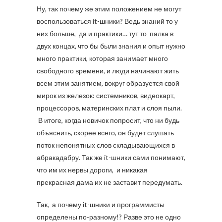
Ну, так почему же этим положением не могут
воспользоваться it-шники? Ведь знаний то у
них больше, да и практики… тут то палка в
двух концах, что бы были знания и опыт нужно
много практики, которая занимает много
свободного времени, и люди начинают жить
всем этим занятием, вокруг образуется свой
мирок из железок: системников, видеокарт,
процессоров, материнских плат и слоя пыли.
В итоге, когда новичок попросит, что ни будь
объяснить, скорее всего, он будет слушать
поток непонятных слов складывающихся в
абракадабру. Так же it-шники сами понимают,
что им их нервы дороги, и никакая
прекрасная дама их не заставит передумать.
Так, а почему it-шники и программисты
определены по-разному!? Разве это не одно