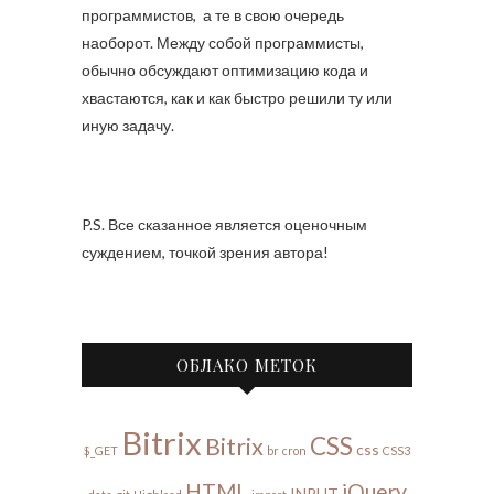
программистов, а те в свою очередь
наоборот. Между собой программисты,
обычно обсуждают оптимизацию кода и
хвастаются, как и как быстро решили ту или
иную задачу.
P.S. Все сказанное является оценочным
суждением, точкой зрения автора!
ОБЛАКО МЕТОК
Bitrix
CSS
Bitrix
css
$_GET
br
cron
CSS3
HTML
jQuery
INPUT