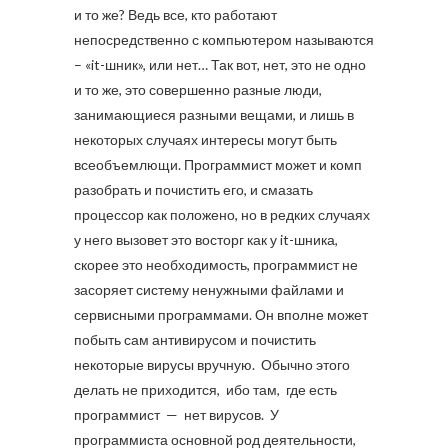
и то же? Ведь все, кто работают
непосредственно с компьютером называются
– «it-шник», или нет… Так вот, нет, это не одно
и то же, это совершенно разные люди,
занимающиеся разными вещами, и лишь в
некоторых случаях интересы могут быть
всеобъемлющи. Программист может и комп
разобрать и почистить его, и смазать
процессор как положено, но в редких случаях
у него вызовет это восторг как у it-шника,
скорее это необходимость, программист не
засоряет систему ненужными файлами и
сервисными программами. Он вполне может
побыть сам антивирусом и почистить
некоторые вирусы вручную. Обычно этого
делать не приходится, ибо там, где есть
программист — нет вирусов. У
программиста основной род деятельности,