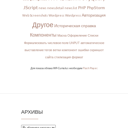
JScript
PHP
PhpStorm
news
news.detail
news.list
Авторизация
Web Screenshots
Wordpress
Wordpress
Другое
Историческая справка
Компоненты
Маска
Оформление
Списки
Формализовать числовое поле UNPUT
автоматическое
выставление тегов
ветки
компонент
ошибки
скриншот
сайта
стилизация
формат
Для показа облака WP-Cumulus необходим
Flash Player
.
АРХИВЫ
Архивы