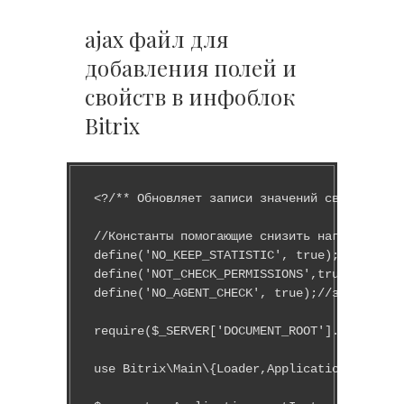
ajax файл для
добавления полей и
свойств в инфоблок
Bitrix
<?/** Обновляет записи значений свойств эле
//Константы помогающие снизить нагрузку на 
define('NO_KEEP_STATISTIC', true);// крон о
define('NOT_CHECK_PERMISSIONS',true);//не у
define('NO_AGENT_CHECK', true);//заставляет
require($_SERVER['DOCUMENT_ROOT'].'/bitrix/
use Bitrix\Main\{Loader,Application};
