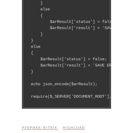
    }

    else

    {

        $arResult['status'] = false;

        $arResult['result'] = 'SAVE ERROR';
    }

}

else

{

    $arResult['status'] = false;

    $arResult['result'] = 'SAVE ERROR';  

}

echo json_encode($arResult);

require($_SERVER['DOCUMENT_ROOT'].'/bitrix/
РУБРИКА:
BITRIX
HIGHLOAD