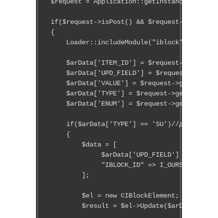
$request = Application::getInstance()->getC
if($request->isPost() && $request->getPost(
{

    Loader::includeModule("iblock");

    $arData['ITEM_ID'] = $request->getPost(
    $arData['UPD_FIELD'] = $request->getPos
    $arData['VALUE'] = $request->getPost('V
    $arData['TYPE'] = $request->getPost('TY
    $arData['ENUM'] = $request->getPost('EN
    if($arData['TYPE'] == 'SU')//для полей 
    {

        $data = [

             $arData['UPD_FIELD'] => $arDat
             "IBLOCK_ID" => I_OURSHOPS,

        ];

        $el = new CIBlockElement;

        $result = $el->Update($arData['ITEM