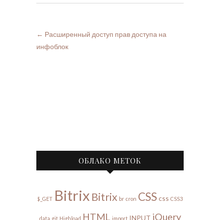
←
Расширенный доступ прав доступа на
инфоблок
ОБЛАКО МЕТОК
Bitrix
CSS
Bitrix
css
$_GET
br
cron
CSS3
HTML
jQuery
INPUT
data
git
Highload
import