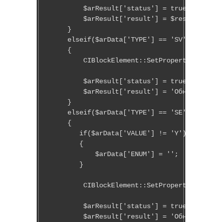
        $arResult['status'] = true;

        $arResult['result'] = $result;     
    }

    elseif($arData['TYPE'] == 'SV')//для св
    {

        CIBlockElement::SetPropertyValuesEx
        $arResult['status'] = true;

        $arResult['result'] = 'Обновление з
    }

    elseif($arData['TYPE'] == 'SE')//для св
    {

       if($arData['VALUE'] != 'Y')

       {

           $arData['ENUM'] = '';

       }

        CIBlockElement::SetPropertyValuesEx
        $arResult['status'] = true;

        $arResult['result'] = 'Обновление з