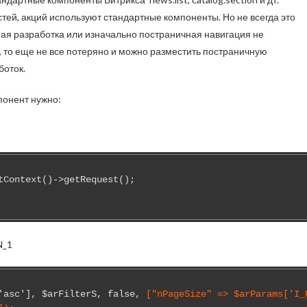
тей, акций используют стандартные компоненты. Но не всегда это
ная разработка или изначально постраничная навигация не
, то еще не все потеряно и можно разместить постраничную
боток.
понент нужно:
Context()->getRequest();

N_1
'asc'], $arFilterS, false, 
["nPageSize" => $arParams['I_