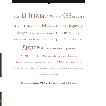
Bitrix
CSS
Bitrix
css
$_GET
br
cron
CSS3
HTML
jQuery
INPUT
data
git
Highload
import
JScript
PHP
PhpStorm
news
news.detail
news.list
Авторизация
Web Screenshots
Wordpress
Wordpress
Другое
Историческая справка
Компоненты
Маска
Оформление
Списки
Формализовать числовое поле UNPUT
автоматическое
выставление тегов
ветки
компонент
ошибки
скриншот сайта
стилизация
формат
Для показа облака WP-Cumulus необходим
Flash Player
.
PAGE']]