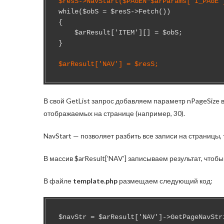
$resS->NavStart($PAGEN*$arParams['I_PAGE'
while($obS = $resS->Fetch())

{

    $arResult['ITEM'][] = $obS;

}

$arResult['NAV'] = $resS;
В свой GetList запрос добавляем параметр nPageSize
отображаемых на странице (например, 30).
NavStart — позволяет разбить все записи на страницы
В массив $arResult[‘NAV’] записываем результат, чтобы
В файле
template.php
размещаем следующий код:
$navStr = $arResult['NAV']->GetPageNavStr