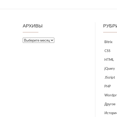
АРХИВЫ
РУБР
Архивы
Bitrix
CSS
HTML
jQuery
JScript
PHP
Wordpr
Другое
Историч