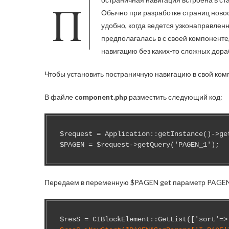
Постраничная навигация встроена в стандартные компоненты Битрикса news.list, catalog.section и дт.
Обычно при разработке страниц новос
удобно, когда ведется узконаправлен
предполагалась в с своей компоненте
навигацию без каких-то сложных дора
Чтобы установить постраничную навигацию в свой ком
В файле
component.php
разместить следующий код:
$request = Application::getInstance()->get
$PAGEN = $request->getQuery('PAGEN_1');
Передаем в переменную $PAGEN get параметр PAGE
$resS = CIBlockElement::GetList(['sort'=>