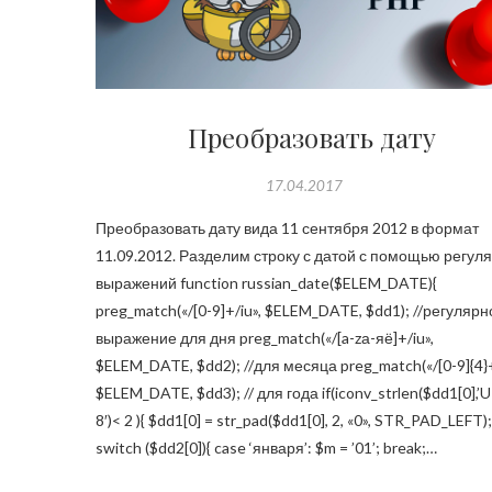
Преобразовать дату
17.04.2017
Преобразовать дату вида 11 сентября 2012 в формат
11.09.2012. Разделим строку с датой с помощью регул
выражений function russian_date($ELEM_DATE){
preg_match(«/[0-9]+/iu», $ELEM_DATE, $dd1); //регулярн
выражение для дня preg_match(«/[a-zа-яё]+/iu»,
$ELEM_DATE, $dd2); //для месяца preg_match(«/[0-9]{4}+
$ELEM_DATE, $dd3); // для года if(iconv_strlen($dd1[0],’
8′)< 2 ){ $dd1[0] = str_pad($dd1[0], 2, «0», STR_PAD_LEFT);
switch ($dd2[0]){ case ‘января’: $m = ’01’; break;…