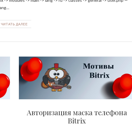
-> modules -> main -> lang -> ru -> classes -> general -> user.php —
lang…
ЧИТАТЬ ДАЛЕЕ
Авторизация маска телефона
Bitrix