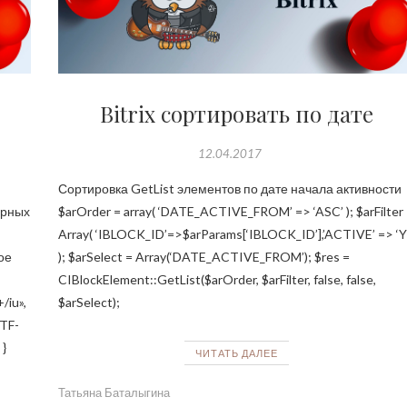
Bitrix сортировать по дате
12.04.2017
Сортировка GetList элементов по дате начала активности
ярных
$arOrder = array( ‘DATE_ACTIVE_FROM’ => ‘ASC’ ); $arFilter 
Array( ‘IBLOCK_ID’=>$arParams[‘IBLOCK_ID’],’ACTIVE’ => ‘Y
ое
); $arSelect = Array(‘DATE_ACTIVE_FROM’); $res =
CIBlockElement::GetList($arOrder, $arFilter, false, false,
/iu»,
$arSelect);
UTF-
 }
ЧИТАТЬ ДАЛЕЕ
Татьяна Баталыгина