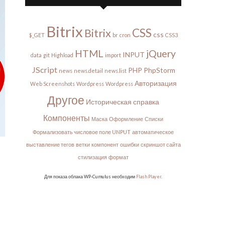
Bitrix
CSS
Bitrix
css
$_GET
br
cron
CSS3
HTML
jQuery
INPUT
data
git
Highload
import
JScript
PHP
PhpStorm
news
news.detail
news.list
Авторизация
Web Screenshots
Wordpress
Wordpress
Другое
Историческая справка
Компоненты
Маска
Оформление
Списки
Формализовать числовое поле UNPUT
автоматическое
выставление тегов
ветки
компонент
ошибки
скриншот сайта
стилизация
формат
Для показа облака WP-Cumulus необходим
Flash Player
.