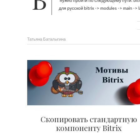
нужно пройти по следующему пути: bitrix 
для русской bitrix -> modules -> main -> 
Татьяна Баталыгина
Скопировать стандартную
компоненту Bitrix