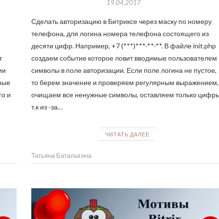
19.04.2017
Сделать авторизацию в Битриксе через маску по номеру
телефона, для логина номера телефона состоящего из
десяти цифр. Например, +7 (***)***-**-**. В файле init.php
т
создаем событие которое ловит вводимые пользователем
ии
символы в поле авторизации. Если поле логина не пустое,
мные
то берем значение и проверяем регулярным выражением,
го и
очищаем все ненужные символы, оставляем только цифры
т.к из -за…
ЧИТАТЬ ДАЛЕЕ
Татьяна Баталыгина