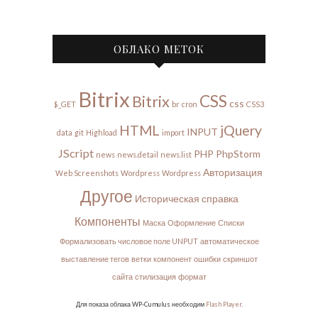
ОБЛАКО МЕТОК
Bitrix
CSS
Bitrix
css
$_GET
br
cron
CSS3
HTML
jQuery
INPUT
data
git
Highload
import
JScript
PHP
PhpStorm
news
news.detail
news.list
Авторизация
Web Screenshots
Wordpress
Wordpress
Другое
Историческая справка
Компоненты
Маска
Оформление
Списки
Формализовать числовое поле UNPUT
автоматическое
выставление тегов
ветки
компонент
ошибки
скриншот
сайта
стилизация
формат
Для показа облака WP-Cumulus необходим
Flash Player
.