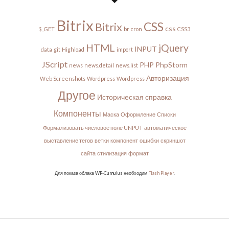
Bitrix
CSS
Bitrix
css
$_GET
br
cron
CSS3
HTML
jQuery
INPUT
data
git
Highload
import
JScript
PHP
PhpStorm
news
news.detail
news.list
Авторизация
Web Screenshots
Wordpress
Wordpress
Другое
Историческая справка
Компоненты
Маска
Оформление
Списки
Формализовать числовое поле UNPUT
автоматическое
выставление тегов
ветки
компонент
ошибки
скриншот
сайта
стилизация
формат
Для показа облака WP-Cumulus необходим
Flash Player
.