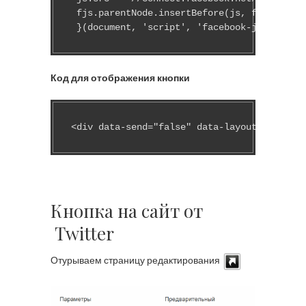
 fjs.parentNode.insertBefore(js, fjs);

 }(document, 'script', 'facebook-jssdk'));<
Код для отображения кнопки
<div data-send="false" data-layout="button_
Кнопка на сайт от
Twitter
Отурываем страницу редактирования