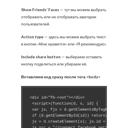
Show Friends’ Faces
— тут мы можем выбрать
отображать или не отображать аватарки
пользователей.
Action type
— здесь мы можем выбрать текст
в кнопке «Мне нравится» или «Я рекомендую».
Include share button
— выбираем оставить
кнопку поделиться или убираем её.
Вставляем код сразу после тега <body>
<div id="fb-root"></div>

 <script>(function(d, s, id) {

 var js, fjs = d.getElementsByTagName(s)[0]
 if (d.getElementById(id)) return;

 js = d.createElement(s); js.id = id;

 js.src = "//connect.facebook.net/ru_RU/all