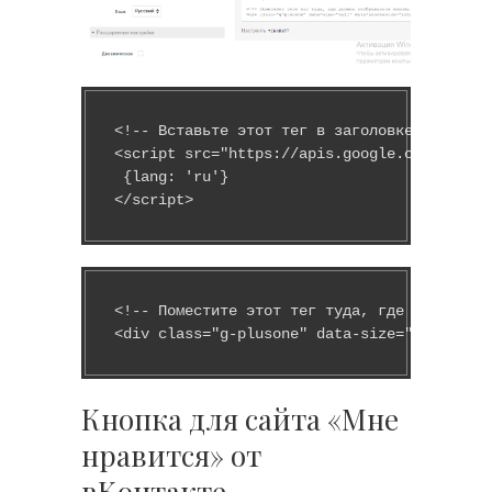
<!-- Вставьте этот тег в заголовке страницы
<script src="https://apis.google.com/js/pla
 {lang: 'ru'}

</script>
<!-- Поместите этот тег туда, где должна от
Кнопка для сайта «Мне
нравится» от
вКонтакте.