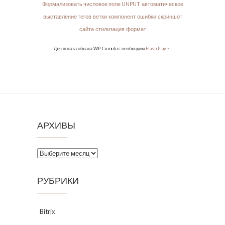
Формализовать числовое поле UNPUT
автоматическое
выставление тегов
ветки
компонент
ошибки
скриншот
сайта
стилизация
формат
Для показа облака WP-Cumulus необходим
Flash Player
.
АРХИВЫ
Архивы
РУБРИКИ
Bitrix