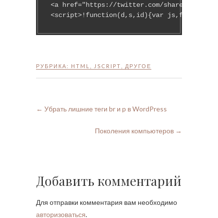
<a href="https://twitter.com/share" class="
<script>!function(d,s,id){var js,fjs=d.getE
РУБРИКА:
HTML
,
JSCRIPT
,
ДРУГОЕ
←
Убрать лишние теги br и p в WordPress
Поколения компьютеров
→
Добавить комментарий
Для отправки комментария вам необходимо
авторизоваться
.