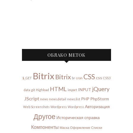
ОБЛАКО МЕТОК
Bitrix
CSS
Bitrix
css
$_GET
br
cron
CSS3
HTML
jQuery
INPUT
data
git
Highload
import
JScript
PHP
PhpStorm
news
news.detail
news.list
Авторизация
Web Screenshots
Wordpress
Wordpress
Другое
Историческая справка
Компоненты
Маска
Оформление
Списки