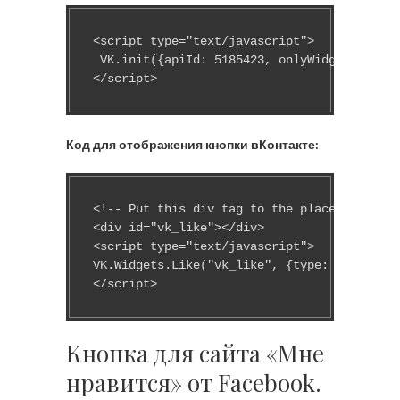
<script type="text/javascript">

 VK.init({apiId: 5185423, onlyWidgets: true
</script>
Код для отображения кнопки вКонтакте:
<!-- Put this div tag to the place, where t
<div id="vk_like"></div>

<script type="text/javascript">

VK.Widgets.Like("vk_like", {type: "button"}
</script>
Кнопка для сайта «Мне
нравится» от Facebook.